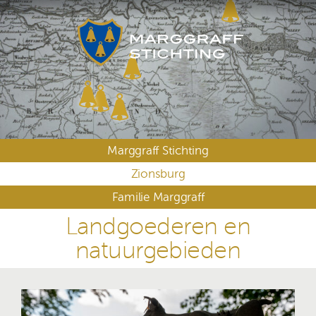
Skip
to
content
Marggraff Stichting
Zionsburg
Familie Marggraff
Landgoederen en
natuurgebieden