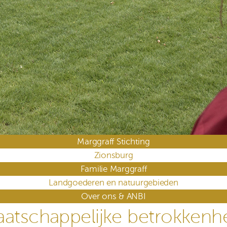
Marggraff Stichting
Zionsburg
Familie Marggraff
Landgoederen en natuurgebieden
Over ons & ANBI
atschappelijke betrokkenh