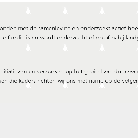
erbonden met de samenleving en onderzoekt actief h
de familie is en wordt onderzocht of op of nabij la
 initiatieven en verzoeken op het gebied van duurza
nen die kaders richten wij ons met name op de volge
energietransitie, maar gaan uiterst zorgvuldig om m
n wij alleen in overweging wanneer overtuigend ka
historische context niet onomkeerbaar worden aanget