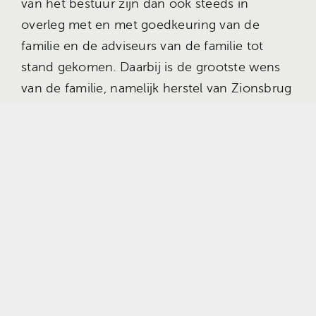
van het bestuur zijn dan ook steeds in
overleg met en met goedkeuring van de
familie en de adviseurs van de familie tot
stand gekomen. Daarbij is de grootste wens
van de familie, namelijk herstel van Zionsbrug
en de instandhouding van de bezittingen,
steeds het uitgangspunt.
Het bestuur heeft besloten om de
operationele exploitatie juridisch te laten
lopen via de 100% door het bestuur
gecontroleerde vennootschap, Marrobel B.V.
Marggraff Stichting