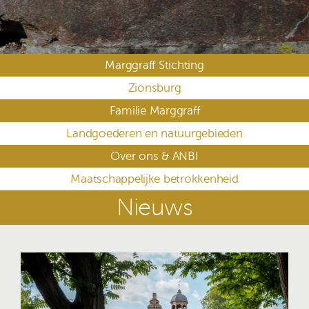
Marggraff Stichting
Zionsburg
Familie Marggraff
Landgoederen en natuurgebieden
Over ons & ANBI
Maatschappelijke betrokkenheid
Nieuws