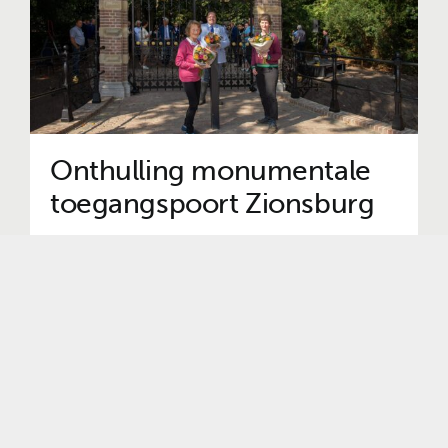
Onthulling monumentale
toegangspoort Zionsburg
12 mei 2020
Previous
1
2
3
Next
Contact